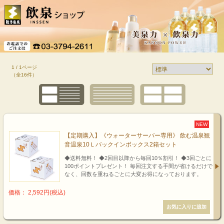
1 / 1ページ
（全16件）
NEW
【定期購入】《ウォーターサーバー専用》 飲む温泉観
音温泉10Ｌバックインボックス2箱セット
◆送料無料！ ◆2回目以降から毎回10％割引！ ◆3回ごとに
100ポイントプレゼント！ 毎回注文する手間が省けるだけで
なく、回数を重ねるごとに大変お得になっております。
価格： 2,592円(税込)