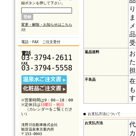
品
録ボタンを押して下さい。
り
ま
メ
変更・解除・お知らせはこちら
>>
品
受
電話・FAX ご注文受付
返品送料
お
電話
03-3794-2611
た
FAX
03-3794-5558
担
不良品
在
も
す
※営業時間は9：00～18：00
※定休日は
日曜日・祝日
（カレンダーをご覧くださ
い）
■ お支払方法について
お支払方法
代
滝野川自動車株式会社
観音温泉東京案内所
カ
〒153-0043