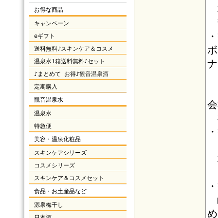
お得な商品
静
キャンペーン
・
eギフト
ボ
送料無料♪スキンケア＆コスメ
温泉水1箱送料無料♪セット
ナ
♪まとめて お得♪観音温泉酒
定期購入
観音温泉水
会
温泉水
神
特急便
・
美容・温泉化粧品
スキンケアシリーズ
コスメシリーズ
大
スキンケア＆コスメセット
・
食品・お土産品など
源泉梅干し
め
日本酒