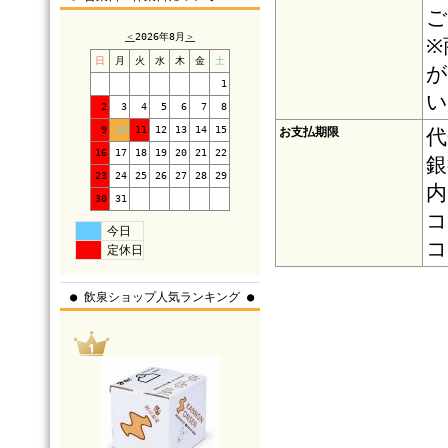
ご
＜
2026年8月
＞
※
日
月
火
水
木
金
土
が
1
い
2
3
4
5
6
7
8
9
10
11
12
13
14
15
お支払期限
代
16
17
18
19
20
21
22
銀
23
24
25
26
27
28
29
内
30
31
コ
今日
コ
定休日
● 飲泉ショップ人気ランキング ●