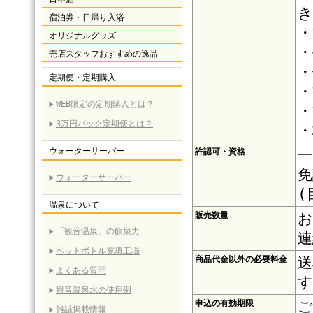
き
宿泊券・日帰り入浴
・
オリジナルグッズ
・
売店スタッフおすすめの逸品
・
定期便・定期購入
・
WEB限定の定期購入とは？
・
3万円パック定期便とは？
・
ウォーターサーバー
許認可・資格
一
免
ウォーターサーバー
(
温泉について
販売数量
お
「観音温泉」の飲泉力
連
ペットボトル充填工場
商品代金以外の必要料金
送
よくある質問
す
観音温泉水の使用例
申込の有効期限
ご
雑誌掲載情報