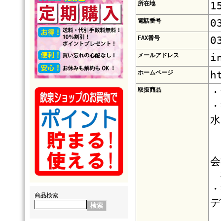
所在地
1
電話番号
0
FAX番号
0
メールアドレス
i
ホームページ
h
取扱商品
・
・
水
会
神
・
商品検索
デ