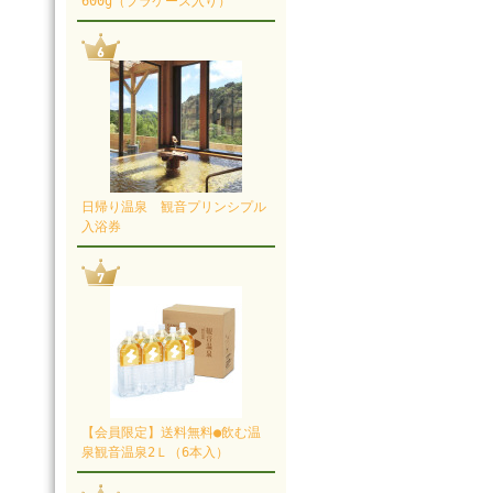
600g（プラケース入り）
日帰り温泉 観音プリンシプル
入浴券
【会員限定】送料無料●飲む温
泉観音温泉2Ｌ（6本入）