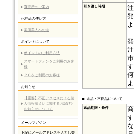
引き渡し時期
注
直売所のご案内
発
化粧品の使い方
よ
美肌美人への道
発
ポイントについて
注
ポイントのご利用方法
市
スマートフォンをご利用のお客
す
様
何
ＰＣをご利用のお客様
よ
お知らせ
【重要】不正アクセスによる個
■ 返品・不良品について
人情報漏えいに関するお詫びと
返品期限・条件
商
お知らせについて
す
メールマガジン
な
下記にメールアドレスを入力し登