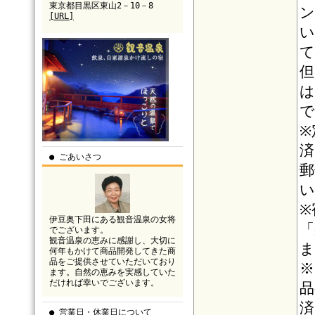
東京都目黒区東山2－10－8
ン
[URL]
い
て
但
は
で
※
済
● ごあいさつ
郵
い
※
伊豆奥下田にある観音温泉の女将
「
でございます。
観音温泉の恵みに感謝し、大切に
ま
何年もかけて商品開発してきた商
品をご提供させていただいており
※
ます。自然の恵みを実感していた
だければ幸いでございます。
品
済
● 営業日・休業日について