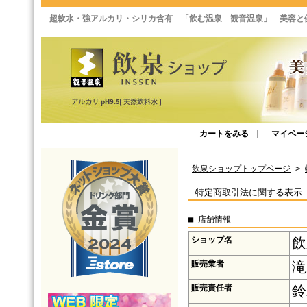
超軟水・強アルカリ・シリカ含有 「飲む温泉 観音温泉」 美容と
カートをみる
｜
マイペー
飲泉ショップトップページ
>
特定商取引法に関する表示
■ 店舗情報
ショップ名
飲
販売業者
滝
販売責任者
鈴