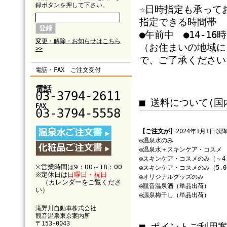
録ボタンを押して下さい。
☆
日時指定も承って
指定できる時間帯
●午前中 ●14-16時
変更・解除・お知らせはこちら
（お住まいの地域に
>>
で、ご了承ください
電話・FAX ご注文受付
電話
03-3794-2611
■ 送料について(
FAX
03-3794-5558
【ご注文が】
2024年1月1日
◎温泉水のみ
◎温泉水＋スキンケア・コスメ
◎スキンケア・コスメのみ（～4,
※営業時間は9：00～18：00
◎スキンケア・コスメのみ（5,0
※定休日は
日曜日・祝日
◎オリジナルグッズのみ
（カレンダーをご覧くださ
◎観音温泉酒（単品出荷）
い）
◎源泉梅干し（単品出荷）
滝野川自動車株式会社
観音温泉東京案内所
〒153-0043
■ ポイントご利用