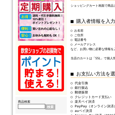
ショッピングカート画面で商品
■ 購入者情報を入
○ お名前
○ ご住所
○ 電話番号
○ メールアドレス
など、お買い物に必要な情報を
当店のカートは「SSL」で個
■ お支払い方法を
○ 代金引換
○ 銀行振込
○ 郵便振替
○ クレジットカード支払い
○ 楽天ペイ決済
商品検索
○ PayPay（オンライン決済
○ auペイ決済