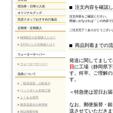
宿泊券・日帰り入浴
■ 注文内容を確認
オリジナルグッズ
注文内容をご確認ください。
売店スタッフおすすめの逸品
間違いがなければ「この内容で
定期便・定期購入
ご注文完了！ありがとうござい
WEB限定の定期購入とは？
■ 商品到着までの
3万円パック定期便とは？
ウォーターサーバー
発送に関してまして
ウォーターサーバー
日
に工場（静岡県下
す。何卒、ご理解の
温泉について
す。
「観音温泉」の飲泉力
ペットボトル充填工場
＜特急便は翌日お届
よくある質問
なお、郵便振替・銀
観音温泉水の使用例
送させていただきま
雑誌掲載情報