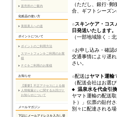
（ただし、銀行･郵
直売所のご案内
合、ギフトシーズン
化粧品の使い方
☆スキンケア・コス
美肌美人への道
日発送いたします。
（一部地域除く：北
ポイントについて
ポイントのご利用方法
☆
お申し込み・確認
スマートフォンをご利用のお客
交通事情により遅れ
様
さい。
ＰＣをご利用のお客様
☆
配送は
ヤマト運輸
お知らせ
（配送会社はお選び
【重要】不正アクセスによる個
◆ 温泉水を代金引
人情報漏えいに関するお詫びと
ヤマト運輸の配送取
お知らせについて
ト）」伝票の貼付さ
メールマガジン
別々に配達される場
下記にメールアドレスを入力し登