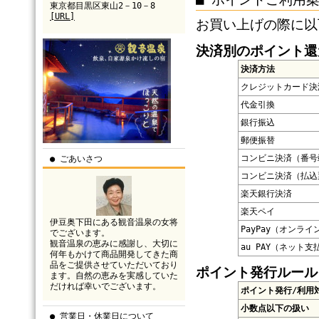
東京都目黒区東山2－10－8
[URL]
お買い上げの際に以
決済別のポイント還
決済方法
クレジットカード決
代金引換
銀行振込
郵便振替
コンビニ決済（番号
● ごあいさつ
コンビニ決済（払込
楽天銀行決済
楽天ペイ
伊豆奥下田にある観音温泉の女将
PayPay（オンライ
でございます。
観音温泉の恵みに感謝し、大切に
au PAY（ネット支
何年もかけて商品開発してきた商
品をご提供させていただいており
ポイント発行ルール
ます。自然の恵みを実感していた
だければ幸いでございます。
ポイント発行/利用
小数点以下の扱い
● 営業日・休業日について