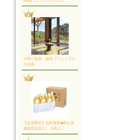
600g（プラケース入り）
日帰り温泉 観音プリンシプル
入浴券
【会員限定】送料無料●飲む温
泉観音温泉2Ｌ（6本入）