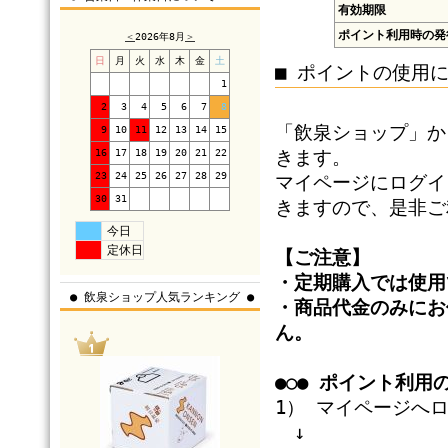
有効期限
ポイント利用時の発
＜
2026年8月
＞
日
月
火
水
木
金
土
■ ポイントの使用
1
2
3
4
5
6
7
8
「飲泉ショップ」か
9
10
11
12
13
14
15
16
17
18
19
20
21
22
きます。
23
24
25
26
27
28
29
マイページにログイ
30
31
きますので、是非ご
今日
定休日
【ご注意】
・定期購入では使用
● 飲泉ショップ人気ランキング ●
・商品代金のみにお
ん。
●○● ポイント利用の
1） マイページへ
↓