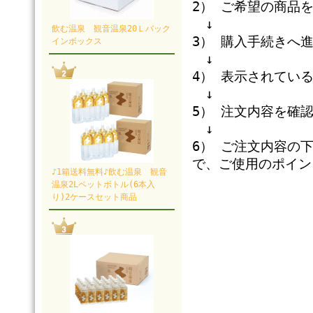
2） ご希望の商品
↓
飲む温泉 観音温泉20Ｌバック
3） 購入手続きへ
インボックス
↓
4） 表示されてい
↓
5） 注文内容を確
↓
6） ご注文内容の
で、ご使用のポイン
♪1箱送料無料♪飲む温泉 観音
温泉2Lペットボトル(6本入
り)2ケースセット商品