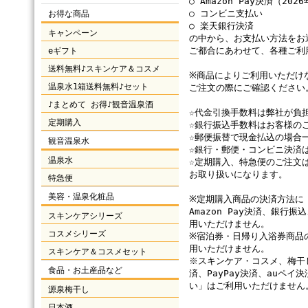
○ Amazon Pay決済（20
○ コンビニ支払い
お得な商品
○ 楽天銀行決済
キャンペーン
の中から、お支払い方法をお
ご都合にあわせて、各種ご利
eギフト
送料無料♪スキンケア＆コスメ
※商品によりご利用いただけ
温泉水1箱送料無料♪セット
ご注文の際にご確認ください
♪まとめて お得♪観音温泉酒
☆代金引換手数料は弊社が負
定期購入
☆銀行振込手数料はお客様の
☆郵便振替で現金払込の場合
観音温泉水
☆銀行・郵便・コンビニ決済
温泉水
☆定期購入、特急便のご注文
お取り扱いになります。
特急便
美容・温泉化粧品
※定期購入商品の決済方法に「
Amazon Pay決済、銀
スキンケアシリーズ
用いただけません。
コスメシリーズ
※宿泊券・日帰り入浴券商品
用いただけません。
スキンケア＆コスメセット
※スキンケア・コスメ、梅干
食品・お土産品など
済、PayPay決済、auペイ決
い」はご利用いただけません
源泉梅干し
日本酒