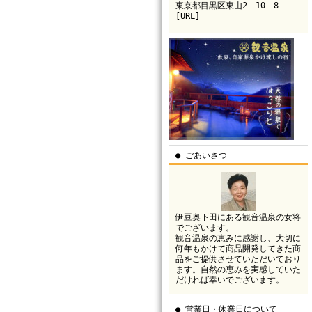
東京都目黒区東山2－10－8
[URL]
● ごあいさつ
伊豆奥下田にある観音温泉の女将
でございます。
観音温泉の恵みに感謝し、大切に
何年もかけて商品開発してきた商
品をご提供させていただいており
ます。自然の恵みを実感していた
だければ幸いでございます。
● 営業日・休業日について