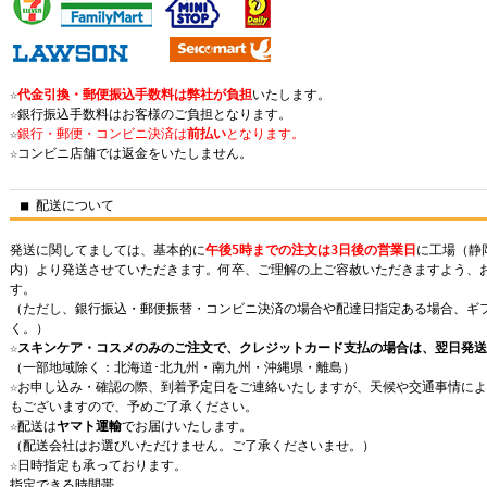
☆
代金引換・郵便振込手数料は弊社が負担
いたします。
☆
銀行振込手数料はお客様のご負担となります。
☆
銀行・郵便・コンビニ決済は
前払い
となります。
☆
コンビニ店舗では返金をいたしません。
■ 配送について
発送に関してましては、基本的に
午後5時までの注文は3日後の営業日
に工場（静
内）より発送させていただきます。何卒、ご理解の上ご容赦いただきますよう、
す。
（ただし、銀行振込・郵便振替・コンビニ決済の場合や配達日指定ある場合、ギ
く。）
☆スキンケア・コスメのみのご注文で、クレジットカード支払の場合は、翌日発
（一部地域除く：北海道･北九州・南九州・沖縄県・離島）
☆
お申し込み・確認の際、到着予定日をご連絡いたしますが、天候や交通事情によ
もございますので、予めご了承ください。
☆
配送は
ヤマト運輸
でお届けいたします。
（配送会社はお選びいただけません。ご了承くださいませ。）
☆
日時指定も承っております。
指定できる時間帯