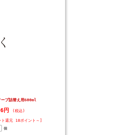
ープ詰替え用600ml
86円
(税込)
ント還元 18ポイント～]
個