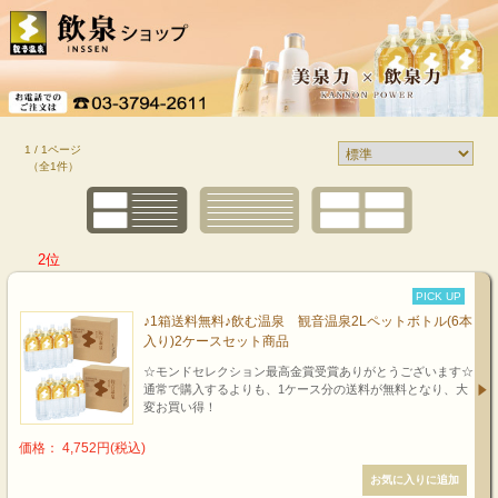
1 / 1ページ
（全1件）
2位
PICK UP
♪1箱送料無料♪飲む温泉 観音温泉2Lペットボトル(6本
入り)2ケースセット商品
☆モンドセレクション最高金賞受賞ありがとうございます☆
通常で購入するよりも、1ケース分の送料が無料となり、大
変お買い得！
価格： 4,752円(税込)