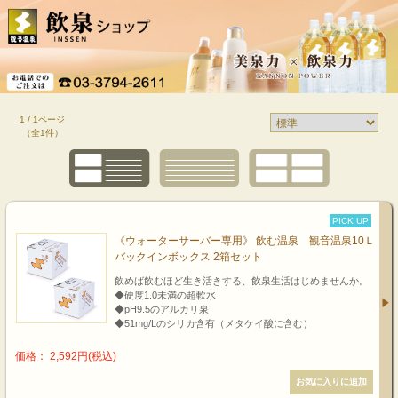
1 / 1ページ
（全1件）
PICK UP
《ウォーターサーバー専用》 飲む温泉 観音温泉10Ｌ
バックインボックス 2箱セット
飲めば飲むほど生き活きする、飲泉生活はじめませんか。
◆硬度1.0未満の超軟水
◆pH9.5のアルカリ泉
◆51mg/Lのシリカ含有（メタケイ酸に含む）
価格： 2,592円(税込)