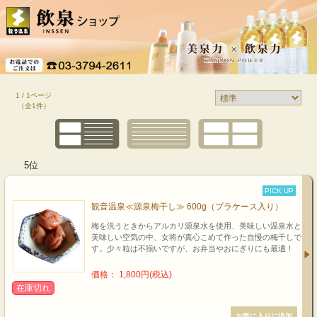
1 / 1ページ
（全1件）
5位
PICK UP
観音温泉≪源泉梅干し≫ 600g（プラケース入り）
梅を洗うときからアルカリ源泉水を使用、美味しい温泉水と
美味しい空気の中、女将が真心こめて作った自慢の梅干しで
す。少々粒は不揃いですが、お弁当やおにぎりにも最適！
価格： 1,800円(税込)
在庫切れ