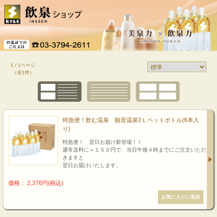
1 / 1ページ
（全1件）
特急便！飲む温泉 観音温泉2Ｌペットボトル(6本入
り)
特急便！ 翌日お届け新登場！！
通常送料に＋１５０円で、当日午後４時までにご注文いただ
きますと
翌日お届けいたします。
価格： 2,376円(税込)